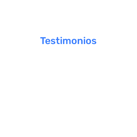
Testimonios
Hemos obtenido importantes beneficios
con nuestra propia plataforma de
capacitación virtual de corplat. Su diseño
amigable e intuitivo nos permitió una