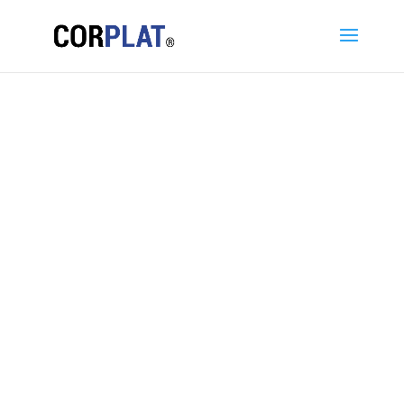
Caso de
éxito
Vigias De
Colombia
De utilizar un software complejo y
costoso que le generaba
dificultades y dependencia de
personal calificado para su uso, a
simplificar y potenciar el proceso
de formación con Corplat.